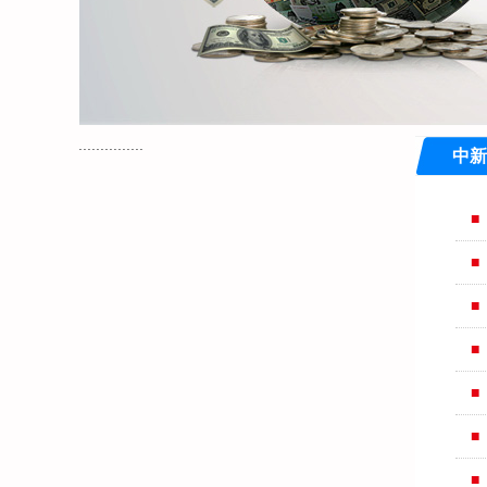
...............
中新